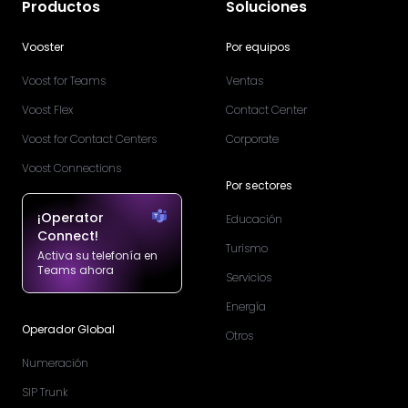
Productos
Soluciones
Vooster
Por equipos
Voost for Teams
Ventas
Voost Flex
Contact Center
Voost for Contact Centers
Corporate
Voost Connections
Por sectores
¡Operator
Educación
Connect!
Turismo
Activa su telefonía en
Teams ahora
Servicios
Energía
Operador Global
Otros
Numeración
SIP Trunk