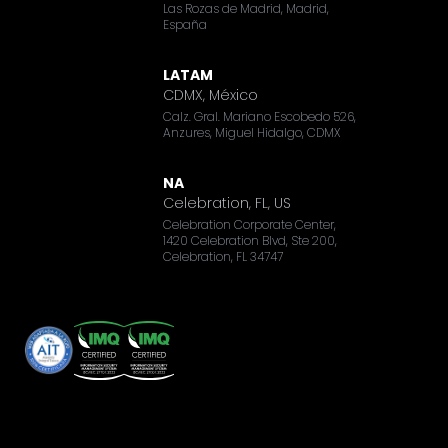
Las Rozas de Madrid, Madrid,
España
LATAM
CDMX, México
Calz. Gral. Mariano Escobedo 526,
Anzures, Miguel Hidalgo, CDMX
NA
Celebration, FL, US
Celebration Corporate Center,
1420 Celebration Blvd, Ste 200,
Celebration, FL 34747