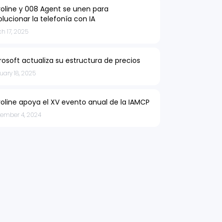
roline y 008 Agent se unen para
olucionar la telefonía con IA
h 17, 2025
rosoft actualiza su estructura de precios
uary 18, 2025
roline apoya el XV evento anual de la IAMCP
tember 4, 2024