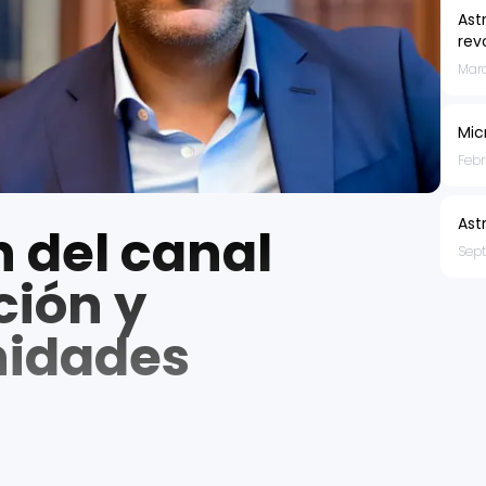
Ast
rev
Marc
Mic
Febr
Ast
n del canal
Sep
ción y
nidades