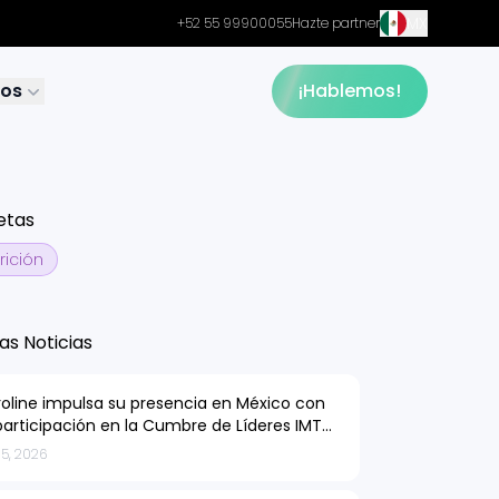
MX
+52 55 99900055
Hazte partner
sos
¡Hablemos!
etas
rición
as Noticias
roline impulsa su presencia en México con
participación en la Cumbre de Líderes IMT
6
5, 2026