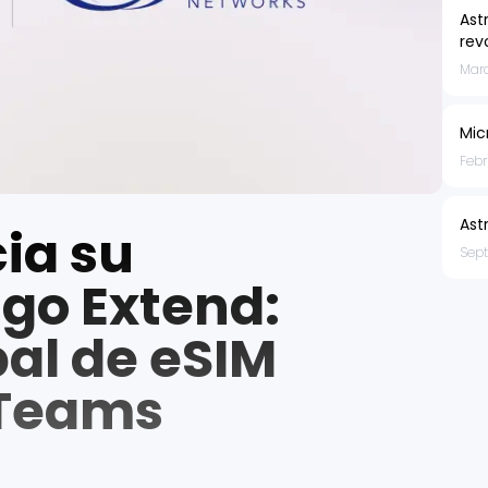
Ast
rev
Marc
Mic
Febr
Ast
ia su
Sep
ngo Extend:
bal de eSIM
 Teams