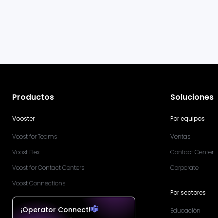
Productos
Soluciones
Vooster
Por equipos
Voost for Teams
Ventas
Voost Flex
Contact Center
Voost for Contact Centers
Corporate
Voost Connections
Por sectores
¡Operator Connect!
Educación