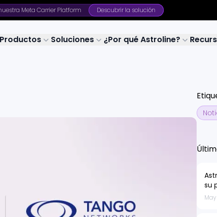
uestra Meta Carrier Platform
Descubrir la solución
Productos
Soluciones
¿Por qué Astroline?
Recur
Etiqu
Noti
Últim
Ast
su 
202
May 