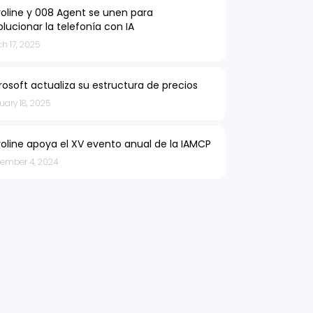
roline y 008 Agent se unen para
olucionar la telefonía con IA
h 17, 2025
rosoft actualiza su estructura de precios
uary 18, 2025
roline apoya el XV evento anual de la IAMCP
tember 4, 2024