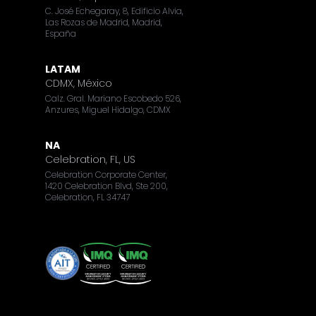
C. José Echegaray, 8, Edificio Alvia,
Las Rozas de Madrid, Madrid,
España
LATAM
CDMX, México
Calz. Gral. Mariano Escobedo 526,
Anzures, Miguel Hidalgo, CDMX
NA
Celebration, FL, US
Celebration Corporate Center,
1420 Celebration Blvd, Ste 200,
Celebration, FL 34747