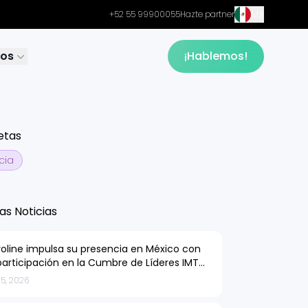
MX
+52 55 99900055
Hazte partner
sos
¡Hablemos!
etas
cia
as Noticias
roline impulsa su presencia en México con
participación en la Cumbre de Líderes IMT
6
5, 2026