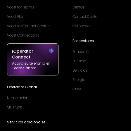
Voost for Teams
Ventas
Voost Flex
Contact Center
Voost for Contact Centers
Corporate
Voost Connections
Por sectores
¡Operator
Educación
Connect!
Turismo
Activa su telefonía en
Teams ahora
Servicios
Energía
Operador Global
Otros
Numeración
SIP Trunk
Servicios adicionales