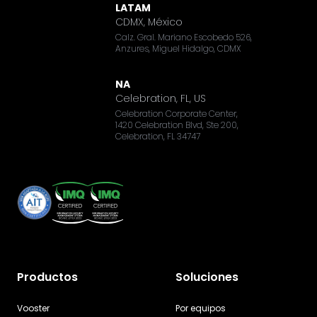
LATAM
CDMX, México
Calz. Gral. Mariano Escobedo 526,
Anzures, Miguel Hidalgo, CDMX
NA
Celebration, FL, US
Celebration Corporate Center,
1420 Celebration Blvd, Ste 200,
Celebration, FL 34747
Productos
Soluciones
Vooster
Por equipos