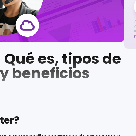
A
A
i
 Qué es, tipos de
y beneficios
ter?