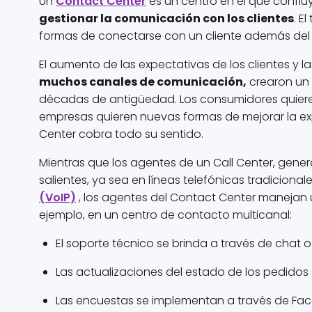
Un
Contact Center
es un centro en el que conflu
gestionar la comunicación con los clientes
. E
formas de conectarse con un cliente además del 
El aumento de las expectativas de los clientes y 
muchos canales de comunicación,
crearon un 
décadas de antigüedad. Los consumidores quieren
empresas quieren nuevas formas de mejorar la exp
Center cobra todo su sentido.
Mientras que los agentes de un Call Center, gene
salientes, ya sea en líneas telefónicas tradiciona
(VoIP)
, los agentes del Contact Center manejan
ejemplo, en un centro de contacto multicanal:
El soporte técnico se brinda a través de chat o
Las actualizaciones del estado de los pedidos 
Las encuestas se implementan a través de Fa