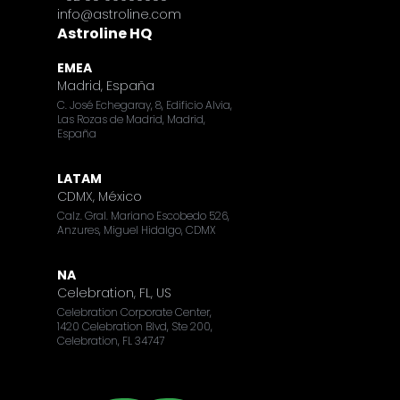
info@astroline.com
Astroline HQ
EMEA
Madrid, España
C. José Echegaray, 8, Edificio Alvia,
Las Rozas de Madrid, Madrid,
España
LATAM
CDMX, México
Calz. Gral. Mariano Escobedo 526,
Anzures, Miguel Hidalgo, CDMX
NA
Celebration, FL, US
Celebration Corporate Center,
1420 Celebration Blvd, Ste 200,
Celebration, FL 34747