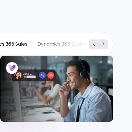
s 365 Sales
Dynamics 365 Customer Service
Sup