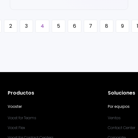
2
3
4
5
6
7
8
9
Productos
Soluciones
Vooster
Por equipos
Voost for Teams
Ventas
Voost Flex
Contact Center
Voost for Contact Centers
Corporate