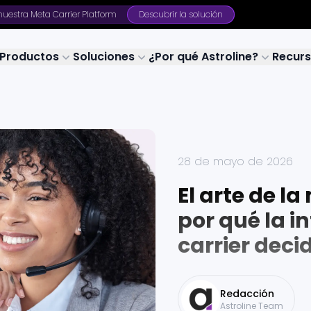
uestra Meta Carrier Platform
Descubrir la solución
Productos
Soluciones
¿Por qué Astroline?
Recur
28 de mayo de 2026
El arte de l
por qué la i
carrier deci
Redacción
Astroline Team