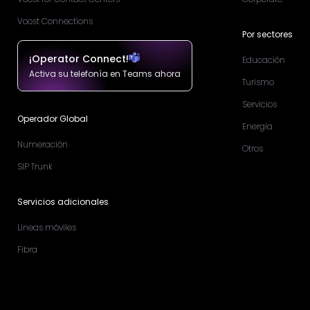
Voost Connections
Por sectores
¡Operator Connect!
Educación
Activa su telefonía en Teams ahora
Turismo
Servicios
Operador Global
Energía
Numeración
Otros
SIP Trunk
Servicios adicionales
Líneas móviles
Fibra