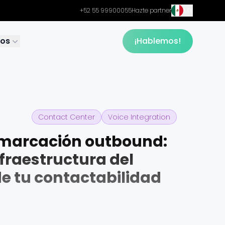
MX
+52 55 99900055
Hazte partner
sos
¡Hablemos!
Contact Center
Voice Integration
a marcación outbound:
nfraestructura del
de tu contactabilidad