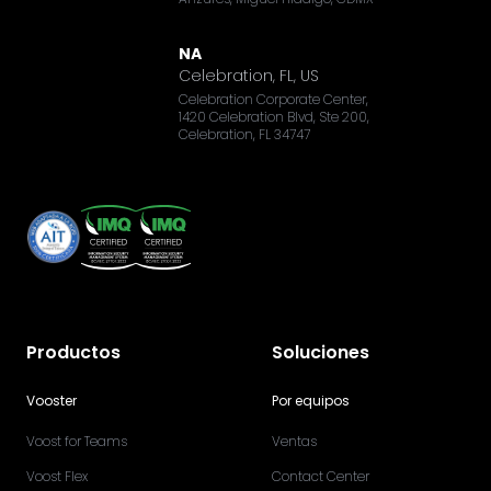
NA
Celebration, FL, US
Celebration Corporate Center,
1420 Celebration Blvd, Ste 200,
Celebration, FL 34747
Productos
Soluciones
Vooster
Por equipos
Voost for Teams
Ventas
Voost Flex
Contact Center