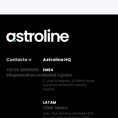
Contacto
Astroline HQ
+52 55 99900055
EMEA
info@astroline.com
Madrid, España
C. José Echegaray, 8, Edificio Alvia,
Las Rozas de Madrid, Madrid,
España
LATAM
CDMX, México
Calz. Gral. Mariano Escobedo 526,
Anzures, Miguel Hidalgo, CDMX