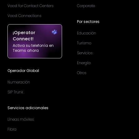
Voost for Contact Centers
Corporate
Voost Connections
Por sectores
¡Operator
Educación
Connect!
Turismo
Activa su telefonía en
Teams ahora
Servicios
Energía
Operador Global
Otros
Numeración
SIP Trunk
Servicios adicionales
Líneas móviles
Fibra