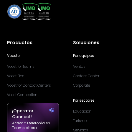
Productos
Soluciones
Vooster
Por equipos
Voost for Teams
Ventas
Voost Flex
Contact Center
Voost for Contact Centers
Corporate
Voost Connections
Por sectores
¡Operator
Educación
Connect!
Turismo
Activa tu telefonía en
Teams ahora
Servicios