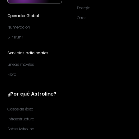
Energía
Operador Global
Otros
Numeración
SIP Trunk
Servicios adicionales
Líneas móviles
Fibra
¿Por qué Astroline?
Casos de éxito
Infraestructura
Sobre Astroline