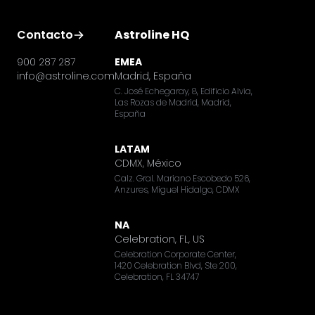
Contacto
Astroline HQ
900 287 287
EMEA
info@astroline.com
Madrid, España
C. José Echegaray, 8, Edificio Alvia,
Las Rozas de Madrid, Madrid,
España
LATAM
CDMX, México
Calz. Gral. Mariano Escobedo 526,
Anzures, Miguel Hidalgo, CDMX
NA
Celebration, FL, US
Celebration Corporate Center,
1420 Celebration Blvd, Ste 200,
Celebration, FL 34747