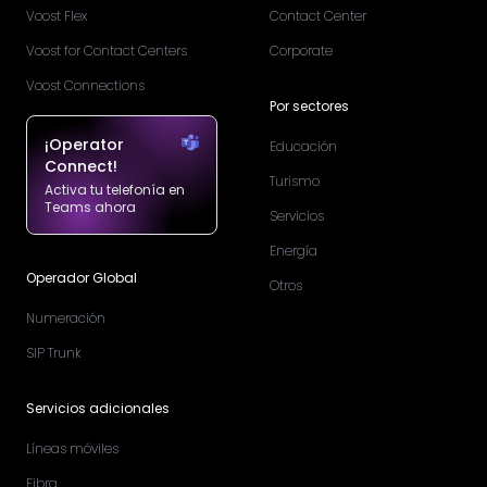
Voost Flex
Contact Center
Voost for Contact Centers
Corporate
Voost Connections
Por sectores
¡Operator
Educación
Connect!
Turismo
Activa tu telefonía en
Teams ahora
Servicios
Energía
Operador Global
Otros
Numeración
SIP Trunk
Servicios adicionales
Líneas móviles
Fibra