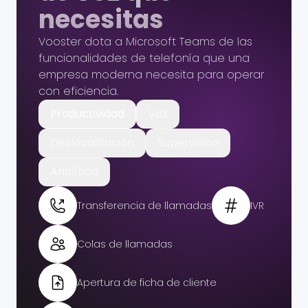
necesitas
Vooster dota a Microsoft Teams de las
funcionalidades de telefonía que una
empresa moderna necesita para operar
con eficiencia.
Productividad
Voz
Deslocalización
Supervisión
Analítica
Transferencia de llamadas
IVR
Colas de llamadas
Apertura de ficha de cliente