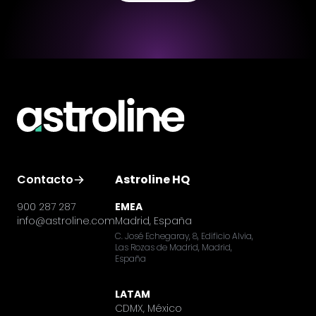
Contacto
Astroline HQ
900 287 287
EMEA
info@astroline.com
Madrid, España
C. José Echegaray, 8, Edificio Alvia,
Las Rozas de Madrid, Madrid,
España
LATAM
CDMX, México