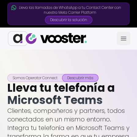
Lleva las llamadas de WhatsApp a tu Contact Center con
nuestra Meta Carrier Platform
Descubrir la solución
Open
Somos Operator Connect
Descubrir más
Lleva tu telefonía a
Microsoft Teams
Clientes, compañeros y partners, todos
conectados en un mismo entorno.
Integra tu telefonía en Microsoft Teams y
transforma la forma en que tu empresa