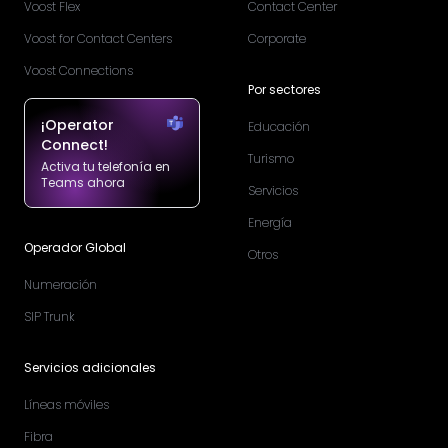
Voost Flex
Contact Center
Voost for Contact Centers
Corporate
Voost Connections
Por sectores
¡Operator
Educación
Connect!
Turismo
Activa tu telefonía en
Teams ahora
Servicios
Energía
Operador Global
Otros
Numeración
SIP Trunk
Servicios adicionales
Líneas móviles
Fibra