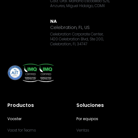
Calz. Gral. Mariano Escobedo 526,
Anzures, Miguel Hidalgo, CDMX
NA
Celebration, FL, US
Celebration Corporate Center,
1420 Celebration Blvd, Ste 200,
Celebration, FL 34747
Productos
Soluciones
Vooster
Por equipos
Voost for Teams
Ventas