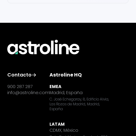
Contacto
Astroline HQ
900 287 287
EMEA
info@astroline.com
Madrid, España
C. José Echegaray, 8, Edificio Alvia,
Las Rozas de Madrid, Madrid,
España
LATAM
CDMX, México