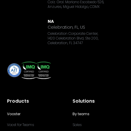
Calz. Gral. Mariano Escobedo 526,
Anzures, Miguel Hidalgo, CDMX
NA
Celebration, FL, US
Celebration Corporate Center,
1420 Celebration Blvd, Ste 200,
Celebration, FL 34747
Products
Solutions
Vooster
By teams
Voost for Teams
Sales