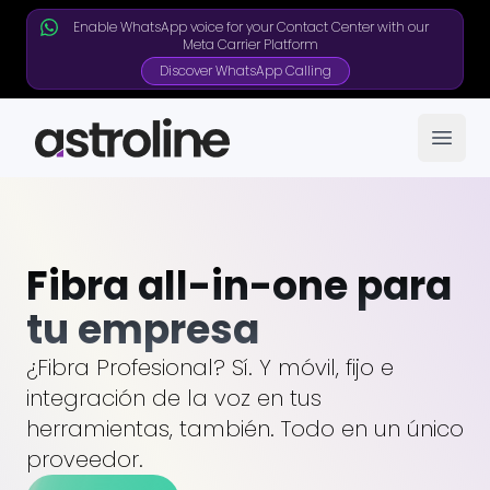
Enable WhatsApp voice for your Contact Center with our
Meta Carrier Platform
Discover WhatsApp Calling
Open
Fibra all-in-one para
tu empresa
¿Fibra Profesional? Sí. Y móvil, fijo e
integración de la voz en tus
herramientas, también. Todo en un único
proveedor.