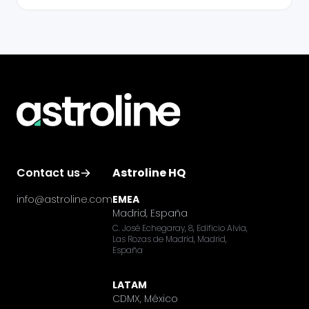
Contact us
Astroline HQ
info@astroline.com
EMEA
Madrid, España
C. José Echegaray, 8, Edificio Alvia,
Las Rozas de Madrid, Madrid,
España
LATAM
CDMX, México