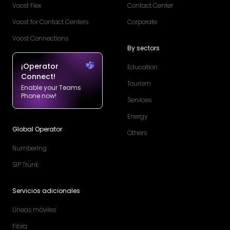
Voost Flex
Contact Center
Voost for Contact Centers
Corporate
Voost Connections
By sectors
¡Operator
Education
Connect!
Tourism
Enable your Teams
Phone now!
Services
Energy
Global Operator
Others
Numbering
SIP Trunk
Servicios adicionales
Líneas móviles
Fibra