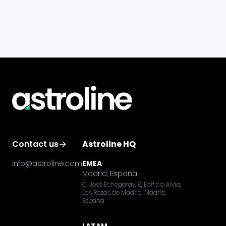
Contact us
Astroline HQ
info@astroline.com
EMEA
Madrid, España
C. José Echegaray, 8, Edificio Alvia,
Las Rozas de Madrid, Madrid,
España