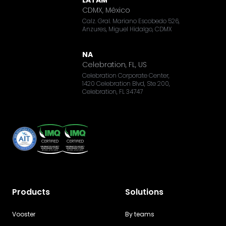
LATAM
CDMX, México
Calz. Gral. Mariano Escobedo 526,
Anzures, Miguel Hidalgo, CDMX
NA
Celebration, FL, US
Celebration Corporate Center,
1420 Celebration Blvd, Ste 200,
Celebration, FL 34747
Products
Solutions
Vooster
By teams