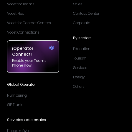
Voost for Teams
Sales
Voost Flex
Contact Center
Voost for Contact Centers
Corporate
Voost Connections
By sectors
¡Operator
Education
Connect!
Tourism
Enable your Teams
Phone now!
Services
Energy
Global Operator
Others
Numbering
SIP Trunk
Servicios adicionales
Líneas móviles