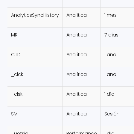
AnalyticsSyncHistory
Analítica
1 mes
MR
Analítica
7 días
CLID
Analítica
1 año
_clck
Analítica
1 año
_clsk
Analítica
1 día
SM
Analítica
Sesión
_uetsid
Performance
1 día