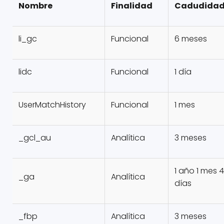
Nombre
Finalidad
Cadudida
li_gc
Funcional
6 meses
lidc
Funcional
1 día
UserMatchHistory
Funcional
1 mes
_gcl_au
Analítica
3 meses
1 año 1 mes 4
_ga
Analítica
días
_fbp
Analítica
3 meses