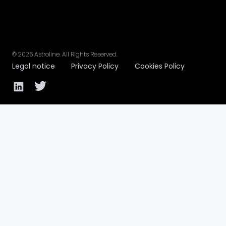
©
2026
Astroline
. All Rights Reserved.
Legal notice
Privacy Policy
Cookies Policy
Facebook page
Twitter page