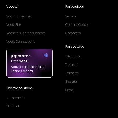
Vooster
Por equipos
Voost for Teams
Ventas
Voost Flex
Contact Center
Voost for Contact Centers
Corporate
Voost Connections
Por sectores
¡Operator
Educación
Connect!
Turismo
Activa su telefonía en
Teams ahora
Servicios
Energía
Operador Global
Otros
Numeración
SIP Trunk