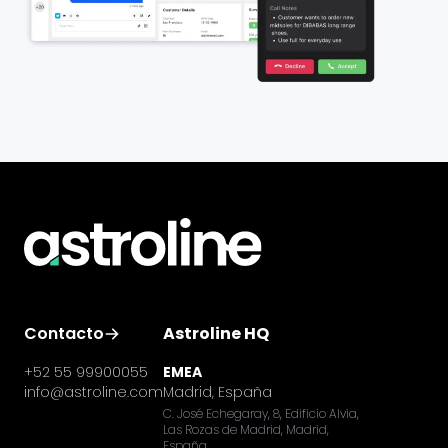
Contacto
Astroline HQ
+52 55 99900055
EMEA
info@astroline.com
Madrid, España
C. José Echegaray, 8, Edificio Alvia,
Las Rozas de Madrid, Madrid,
España