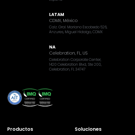
LATAM
CDMX, México
Calz. Gral. Mariano Escobedo 526,
Anzures, Miguel Hidalgo, CDMX
NA
Celebration, FL, US
Celebration Corporate Center,
1420 Celebration Blvd, Ste 200,
Celebration, FL 34747
Productos
Soluciones