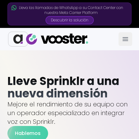
Lleva las llamadas de WhatsApp a su Contact Center con
nuestra Meta Carrier Platform
Descubrir la solución
Open
Lleve Sprinklr a una
nueva dimensión
Mejore el rendimiento de su equipo con
un operador especializado en integrar
voz con Sprinklr.
Hablemos